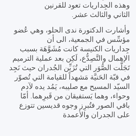
وهذه الجِداريات تعود للقرنين
الثاني والثالث عشر.
وأشارت الدكتورة ندى الحلو، وهي عُضو
مؤسِّس في الجمعية، الى أن
جِداريات الكنيسة كانت مُشَوَّهَة بسبب
الإهمال والتَّصِدُّع، لَكِن بعد عملية الترميم
تَجَلَّت الصُّوَر التي تُزَيِّن الجُدران حيث نَجِد
في قبّة الحَنيَّة مَشهداً للقيامة التي تُصوّر
السيّد المسيح مع صليبه، يَمُد يده لآدم
وحواء، وهما يَستفيقان من قَبرِهما. أمّا
باقي الصور فتُبرِز وجوه قديسين تتوزع
على الجدران والأعمدة