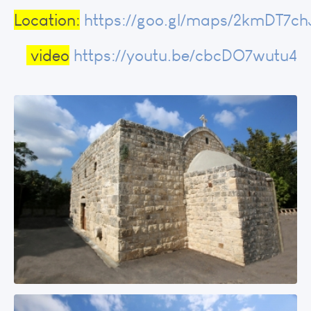
Location:
https://goo.gl/maps/2kmDT7c
video
https://youtu.be/cbcDO7wutu4