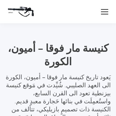
كنيسة مار فوقا – أميون،
الكورة
يَعود تاريخ كنيسة مار فوقا – أميون، الكورة
الى العهد الصليبي. شُيِّدت في مَوقع كنيسة
بيزنطية تعود الى القرن السابع،
واستُعمِلَت في بنائها حَجارة معبدٍ قديم.
الكنيسة ذات تصميمٍ بازيليكي، تتألف من