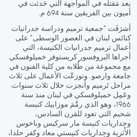
بعد مَقتله في المواجهة التي حَدثت في
أميون بين الفريقين سنة 694 م.
أشرَفَت "جمعية ترميم ودراسة جدرانيات
كنائس لبنان في العصور الوسطى" على
أعمال ترميم جدرانيات الكنيسة، التي
أجراها البروفسور كريستوفر خميلوفسكي
مع مجموعة من طُلابه من كلية الفنون في
جامعة وارصو. وتوزعّت الأعمال على ثلاث
مراحل تَرميم وأنجزت خلال ثلاث سنوات.
وعَمِل خميلوفسكي في لبنان منذ سنة
1966، وهو الذي رمَّمَ موزاييك كنيسة
شحيم التي تعود للقرن السادس،
وجِداريات كنيسة مار سركيس وباخوس
الأثرية وجِداريات كنيستي معاد وكفر حلدا،