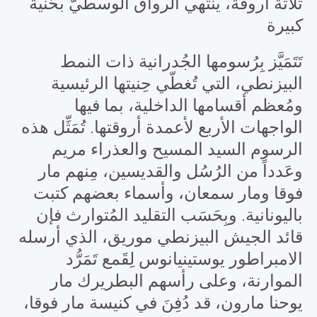
ثلاثة أروقة، ينتهي الرواق الوسطيّ بحَنية
كبيرة
تَتَمَيَّز بِرُسومها الجُدرانية ذات النمط
البيزنطي، التي تُغطّي حِنيتها الرئيسية
ومُعظم أقسامها الداخلية، بما فيها
الواجهات الأربع لأعمدة أروقتها. تُمَثِّل هذه
الرسوم السيد المسيح والعذراء مريم
وعَدداً من الرُسُل والقديسين، مِنهم مار
فوقا ومار سمعان، وأسماء بعضهم كتبت
باليونانية. وبِحَسَب التقليد المُتوارث فإن
قائد الجيش البيزنطي موريق، الذي أرسله
الامبراطور يوستينيانوس لِقَمع تَمَرُّد
الموارنة، وعلى رأسهم البطريرك مار
يوحنا مارون، قد دُفِنَ في كنيسة مار فوقا،