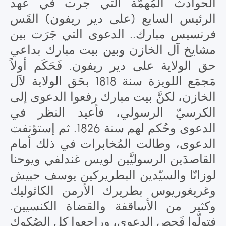
الحوادث المُهمَّة التي جرت في عهد
الرئيس السابع (على دير ريفون) القَس
فرنسيس مبارك.. الدعوى التي جَرَت بين
مشايخ آل الخازن وبين بيت مبارك بداعي
حق الولاية على دير ريفون. فَحَكَم أولاً
مَجمَع اللويزة سنة 1818 بحَق الولاية لآل
الخازن، لكنَّ بيت مبارك رفعوا الدعوى إلى
الكرسيّ الرسولي، فأعيد النظر في
الدعوى وحُكم لهم سنة 1826. ثم إستؤنفت
الدعوى، وطالت المُخابرات في ذلك أمام
القاصدَين الرسوليَّين لويس غندلفي ويوحنا
لوزانّا والسيّدين البطريركين يوسف حبيش
وغريغوريوس بطريرك الأرمن الكاثوليك
وكثير من الأساقفة والقضاة الكنسيين.
فتولّوا فَحص الدعوى، وراجعوا كل الصُكوك