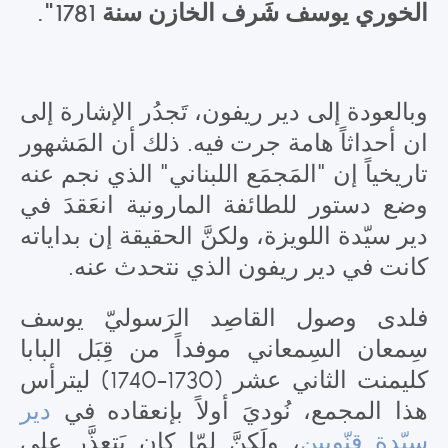
الخوري يوسف شَرف الخازن سنة 1781".
وبالعودة إلى دير ريفون، تَجدُر الإشارة إلى
ان أحداثاً هامة جرت فيه. ذلك أن المَشهور
تاريخياً إن "المَجمَع اللبناني" الذي نجم عنه
وضع دستور للطائفة المارونية انعَقدَ في
دير سيّدة اللويزة، ولكنَّ الحقيقة إن بداياته
كانت في دير ريفون الذي نتحدث عنه.
فلدى وصول القاصِد الرَسوليّ يوسف
سِمعان السِمعاني موفداً من قِبَل البابا
كليمنت الثاني عشر (1730-1740) ليترأس
هذا المجمع، نُوديَ أولاً بإنعقاده في
دير
سيّدة قنّوبين
، ولَكِنَّ لمّا كان يَتعذَّر على