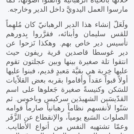
مارسوا العمل اليدويَّ داخل الدير وخارجه.
ولَعَلّ إنشاء هذا الدير الرهبانيّ كان مُلهِماً
للقس سليمان وأبنائه، فقرَّروا بِدورهم
تأسيس دير خاص بهم. وهكذا نَزحوا عن
دير غوسطا قاصدين قرية ريفون حيث
انتقوا تلة صغيرة بينها وبين عجلتون تقوم
عليها خِربة هي بقيَّة مَعبدٍ قديم، فبنوا عليها
أولاً قبواً عقداً وأقاموا بقربه بعض القلاّيات
للسَكن وكنيسةً صغيرة جَعلوها على اسم
القدّيسَين الشهيدَين سركيس وباخوس. ثم
سَنّوا لأنفسهم نظاماً رهبانياً صارماً قوامه
الصلوات السَبع يومياً، والإنقطاع عن الزَّفَر
وعمّا تشتهيه النفس من أنواع الأطايب.