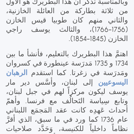
وبالمناسبة نَذكُر ان هذا البطريرك هو الأول
من ثلاثة بطاركة من العائلة الخازنية،
والثاني منهم كان طوبيا قيس الخازن
(1756-1766)، والثالث يوسف راجي
الخازن (1845-1854).
اهتمَّ هذا البطريرك بالتعليم، فأنشأ ما بين
1734 و 1735 مَدرَسة عينطورة في كسروان
الرهبان
ومَدرَسة في زغرتا. كما استقدم
اليسوعيين
إلى لبنان، وأسَّس دير مار
يوسف ليكون مركزاً لهم في جبل لبنان،
وتابع سِياسة التَحالُف مع فرنسا. وأهمّ
أحداث عَهدِه كانت عقد المَجمَع اللبناني
عام 1736 كما ورد في ما سبق، الذي أقرَّ
نظاماً داخلياً للكنيسة، وَحَدَّد صلاحيات