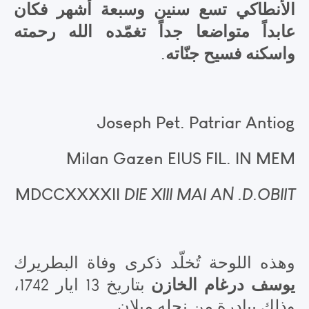
الأنطاكي تسع سنين وسبعة أشهر فكان
عابداً متواضعا جداً تغمّده الله رحمته
واسكنه فسيح جنّاته.
Joseph Pet. Patriar Antiog
Milan Gazen EIUS FIL. IN MEM
MDCCXXXXII
DIE XIII MAI AN .D.
OBIIT
وهذه اللوحة تُخلّد ذكرى وفاة البطريرك
يوسف درغام الخازن
بتاريخ 13 ايار 1742،
.
وذلك ببادرة من نجله ميلان