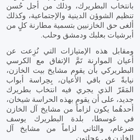
بانتخاب البطريرك، وذلك من أجل حُسن
تنظيم الشوؤن الدينية والإجتماعية، وكذلك
ألغى حق الخازنيين بتسمية مطارنة كلٍ من
أبرشيات بعلبك ودمشق وحلب.
ومقابل هذه الإمتيازات التي نُزِعت عن
أعيان الموارنة تَمَّ الإتفاق مع الكرسي
البطريركي بأن يقوم مشايخ بيت الخازن،
نيابةً عن باقي الأعيان، بِحِراسة أبواب
المَقَرّ الذي يجري فيه انتخاب بطريرك
جديد، على أن يقوم بهذه الحراسة شيخان،
أحدهُما يكون لزاماً من مشايخ آل الخازن
في غوسطا، بلدة البطريرك يوسف
ضرغام، والثاني لزاماً من مشايخ آل
الخازن في عجلتون...