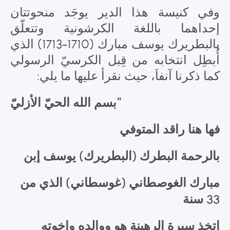
وفي كنيسة هذا الدير يوجَد منحوتتان
إحداهما باللغة الكرشونية وتتعلّق
بالبطريرك يوسف مبارك (1710-1713) الذي
أُبطِل انتخابه من قِبل الكرسيّ الرسولي
كما ذكرنا آنفاَ، حيث نقرأ عليها ما يلي:
"بسم الله الحيّ الأزليّ
فها هنا راقد المتوفي
بالرحمة البطرك (البطريرك) يوسف إبن
مبارك الغوصطاني (غوسطاني) الذي من
33 سنة
إتخذ سيرة الرهبنة هو ووالده وإخوته