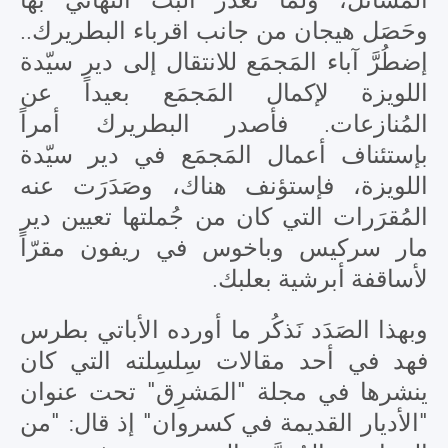
وحَصَل هيجان من جانب اقرباء البطريرك..
إضطُرَّ آباء المَجمَع للانتقال إلى دير سيّدة
اللويزة لإكمال المَجمَع بعيداً عن
المُنازعات. فأصدر البطريرك أمراً
بإستئناف أعمال المَجمَع في دير سيّدة
اللويزة، فإستؤنف هناك، وصَدَرَت عنه
المُقرَرات التي كان من جُملتها تعيين دير
مار سركيس وباخوس في ريفون مقرّاً
لأساقفة أبرشية بعلبك.
وبهذا الصَدَد نَذكُر ما أورده الأباتي بطرس
فهد في أحد مقالات سِلسِلته التي كان
ينشرها في مجلة "المَشرِق" تحت عنوان
"الأديار القديمة في كسروان" إذ قال: "من