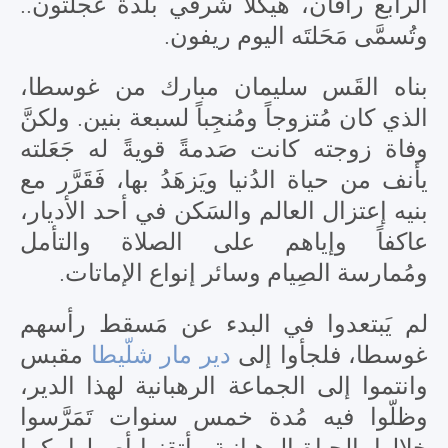
الرابع رافان، هيكلاً شرقي بلدة عجلتون..
وتُسمَّى مَحَلتَه اليوم ريفون.
بناه القَس سليمان مبارك من غوسطا،
الذي كان مُتزوجاً ومُنجِباً لسبعة بنين. ولكنَّ
وفاة زوجته كانت صَدمةً قويةً له جَعَلته
يأنف من حياة الدُنيا ويَزهَدُ بها، فَقَرَّر مع
بنيه إعتزال العالم والسَكن في أحد الأديار،
عاكفاً وإياهم على الصلاة والتأمل
ومُمارسة الصِيام وسائر إنواع الإماتات.
لم يَبتعدوا في البدء عن مَسقط رأسهم
غوسطا، فلجأوا إلى
دير مار شلّيطا
مقبس
وانتموا إلى الجماعة الرهبانية لهذا الدير،
وظلّوا فيه مُدة خمس سنوات تَمَرَّسوا
خلالها بالحياة الرهبانية وأتقنوا أصولها، كما