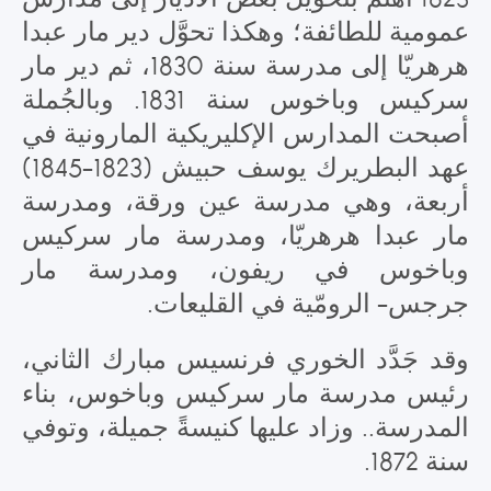
عمومية للطائفة؛ وهكذا تحوَّل دير مار عبدا
هرهريّا إلى مدرسة سنة 1830، ثم دير مار
سركيس وباخوس سنة 1831. وبالجُملة
أصبحت المدارس الإكليريكية المارونية في
عهد البطريرك يوسف حبيش (1823-1845)
أربعة، وهي مدرسة عين ورقة، ومدرسة
مار عبدا هرهريّا، ومدرسة مار سركيس
وباخوس في ريفون، ومدرسة مار
جرجس- الرومّية في القليعات.
وقد جَدَّد الخوري فرنسيس مبارك الثاني،
رئيس مدرسة مار سركيس وباخوس، بناء
المدرسة.. وزاد عليها كنيسةً جميلة، وتوفي
سنة 1872.