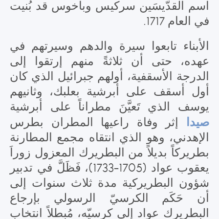
اسم القدّيسَين سركيس وباخوس قد بُنيت
في العام 1717.
الأبناء تابعوا سيرة والدهم وسيرتهم في
عهده، حتى أن ثلاثةً منهم إرتقوا إلى
الدرجة الأسقفية، أولهم جبرائيل الذي كان
أول أسقف على أبرشية بعلبك، وثانيهم
يوسف الذي تَعيَّنَ مطراناً على أبرشية
صيدا
إثر وفاة راعيها المطران بطرس
الإهدني، وهو الذي انتقاه مجمع المطارنة
بطريركاً بديلاً من البطريرك المعزول زوراَ
يعقوب عواد (1705-1733)، فَظَلَّ في تدبير
شؤون البطريركية مدة ثلاث سنوات إلى
أن حَكَم الكرسيّ الرسولي بإرجاع
البطريرك عواد إلى كرسيّه، مُبطلاً انتخاب