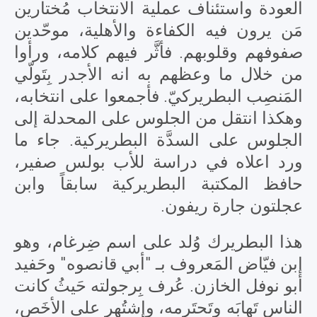
العودة واستئناف عملية الانتخاب مُختارين
مَن يرون فيه الكفاءة والأهلية، موحّدين
صفوفهم وقلوبهم. فأثَّر فيهم كلامه، ورأوا
من خلال ما وعظهم به انه الأجدر بِتَولّي
المَنصِب البطريركيّ. فأجمعوا على انتخابه،
وهكذا انتقل من الجلوس على المحدلة إلى
الجلوس على السدَّة البطريركية. جاء ما
ورد اعلاه في دراسة للأب بولس صفير،
حافظ المكتبة البطريركية سابقاً وابن
عجلتون جارة ريفون.
هذا البطريرك وُلد على اسم ضِرغام، وهو
إبن فيّاض المَعروف بـ "أبي قانصوه" وحَفيد
أبو نوفل الخازن. عُرف بِرجولته حَيثُ كانت
الناس تَهابَه وتَحتَرِمه، وإشتُهر على الأخَص،