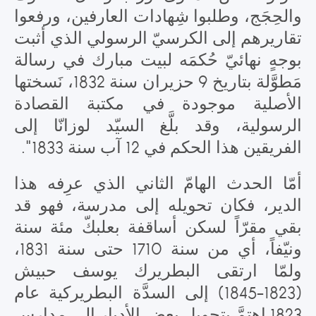
والحِجَج، وطلبوا شِهادات العارفين، ورفعوا
تقاريرهم إلى الكرسيّ الرسولي الذي أثبت
بوجهٍ نهائيّ حُكمَه لبيت مبارك في رسالة
مَطوَّلة بتاريخ 9 حزيران سنة 1832، نَسختها
الأصلية موجودة في مكتبة القصادة
الرسولية، وقد بلَّغ السيّد لوزانّا إلى
الفريقين هذا الحكم في 12 آب سنة 1833".
أمّا الحدث الهامّ الثاني الذي عرِفه هذا
الدير، فكان تحويله إلى مدرسة، فهو قد
بقي مقرّاً لسكن أساقفة بعلبكّ مئة سنة
ونيّفاً، أي من سنة 1710 حتى سنة 1831،
ولمّا ارتقى البطريرك يوسف حبيش
(1823-1845) إلى السدَّة البطريركية عام
1823 اهتمَّ بتحويل بعض الأديار إلى مدارس