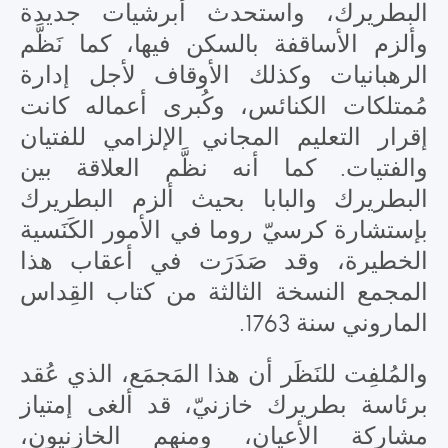
البطريرك، واستحدث أبرشيات جديدة
وألزم الأساقفة بالسكن فيها، كما نَظَّم
الرهبانيات وكذلك الأوقاف لأجل إدارة
مُمتلكات الكنائس، وكُبرى أعماله كانت
إقرار التعليم المجاني الإلزامي للفتيان
والفتيات. كما أنه نظَّم العلاقة بين
البطريرك والبابا بحيث ألزم البطريرك
بإستشارة كرسيّ روما في الأمور الكَنَسية
الخطيرة، وقد صَدَرَت في أعقاب هذا
المجمع النسخة الثالثة من كتاب القِداس
الماروني سنة 1763.
والمُلفِت للنَظَر أن هذا المَجمَع، الذي عُقد
برئاسة بطريرك خازنيّ، قد ألغى إمتياز
مشاركة الأعيان، ومنهم الخازنيون،