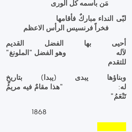
مَن باسمه كل الورى
لبّى النداء مباركٌ فأقامها
فخراً فرنسيس الرأس الاعظم
أحيى بها الفضل القديم
لآله وهو الفضل "الملونغ"
للتقدم
وبناؤها يبدى (يبدا) بتاريخٍ
له: "هذا مقامٌ فيه مريمُ
تَنْعَمُ"
1868
Location