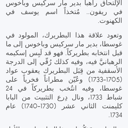
الإلتحاق راهباً بدير مار سركيس وباخوس
في ريفون.. مُتخذاً اسم يوسف في
الكهنوت.
وتعود علاقة هذا البطريرك، المولود في
غوسطا، بدير مار سركيس وباخوس إلى ما
قبل انتخابه بطريركاً. فهو قد لَبِس إسكيمه
الرهبانيَّ فيه، وفيه كذلك رُقّي إلى الدرجة
الأسقفية من قِبَل البطريرك يعقوب عواد
(1705-1733) وعُيّن مطراناً فخرياً على
غوسطا، وفيه انتُخب بطريركاً في 24
شباط 1733، ونال دِرع التثبيت من البابا
كليمنت الثاني عشر (1730-1740) عام
1734.