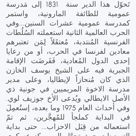
تَحوّل هذا الدير سنة 1831 إلى مَدرسة
عمومية للطائفة المارونية، واستمر
كمدرسة عمومية عشرات السنين...وفي
الحرب العالمية الثانية استعملته السُلُطات
الفرنسية المُنتدبة، مُعتقَلاً لِمَن تعتبرهم
معادين لفرنسا في الحرب، أو من رعايا
إحدى الدول المُعادية، فَفَرضَت الإقامة
الجبرية فيه على الشيخ يوسف الخازن
الذي كان مُنحازاً لإيطاليا، وعلى مدير
مدرسة الاخوة المريميين في جونية ذي
الأصل الايطالي ويُدعى الأخ جوزيف لوي.
وفي أحداث العام 1975 وما بعده، إستُعمِلَ
في البداية كملجأ للمُهجَّرين، ثم تمّ
استعماله من قِبَل الاحزاب... حتى بداية
التسعينات حيث تحوَّل إلى مركز عسكري