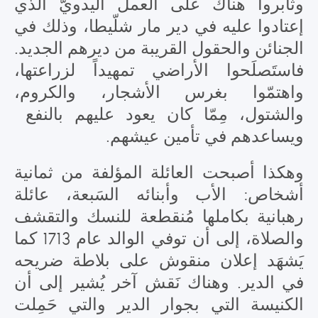
وثابروا هناك على العمل اليدويّ الذي
إعتادوا عليه في دير مار شلّيطا، وذلك في
الجنائن والحقول القريبة من ديرهم الجديد.
فاستَصلَحوا الأراضي تمهيداً لزراعتها،
واهتمّوا بغرس الأشجار، والكروم،
والشتول، مِمّا كان يعود عليهم بالنفع
ويساعدهم في تأمين عيشهم.
وهكذا أصبحت العائلة المؤلفة من ثمانية
أشخاص: الأب وأبنائه السَبعة، عائلة
رهبانية بكاملها مُنقطعة للنسك والتقشف
والصلاة، إلى أن توفي الوالد عام 1713 كما
يَشهَد إعلان منقوش على بلاطة ضريحه
في الدير. وهناك نَقش آخر يُشير إلى أن
الكنيسة التي بجوار الدير والتي حَمِلت