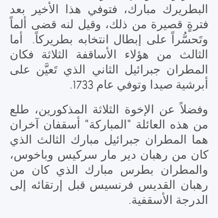
البطريرك مبارك، فتوفي هذا الأخير بعد
فترةٍ قصيرة من ذلك، وقيل لنه قضى ألماً
وتَحسُّراً على إبطال انتخابه بطريركاً. أما
الثالث من هؤلاء الأساقفة الثلاثة فكان
المطران جبرائيل الثاني الذي تَعيَّن على
أبرشية صيدا وتوفي عام 1733.
وفضلاً عن الإخوة الثلاثة المذكورين، طلع
من هذه العائلة "المباركة" أسقفان آخران
هما المطران جبرائيل مبارك الثالث الذي
كان من رهبان دير مار سركيس وباخوس،
والمطران بطرس مبارك الذي كان من
رهبان القديس فرنسيس قبل إرتقائه إلى
الدرجة الأسقفية.