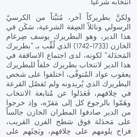
انتخابه شرعياً.
ولكنَّ بطريركاً آخر، مُثبَّتاً من الكرسيّ
الرسولي ونائلاً الصِفة الشرعية، سَكَن في
هذا الدير، وهو البطريرك يوسف ضِرغام
الخازن (1733-1742) الذي لُقِّب بـ "بطريرك
المَحدَلة" لكونه، لدى اجتماع الاساقفة في
هذا الدير لانتخاب بطريرك خلفاً للبطريرك
يعقوب عواد المُتوفّى، اختلفوا على شخص
البطريرك الذي يُريدونه ولم تَفصُل القرعة
في خِلافهم، فَعَدَلوا عن مُتابعة الانتخاب
وهَمّوا بالرجوع كل إلى مَقرّه، وإذ خرجوا
من الدير صادفوا المطران الخازن جالساً
على مَحدَلة فوق سَطح الفرن القريب،
فراح يلومهم على خِلافهم، ويَحِثَهم على