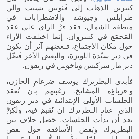
كثيرين الذهاب إلى قَنّوبين بسبب والي
طرابلس وجيوشه والإضطرابات في
منطقة الشمال، فقد قرَّ الرأي على عقد
المَجمَع في كسروان. إنما اختلفت الآراء
حول مكان الاجتماع، فبعضهم آثر أن يكون
في دير سيّدة اللويزة، والبعض الآخر فَضَّل
دير مار سركيس وباخوس في ريفون.
فأبدى البطريرك يوسف ضرغام الخازن،
واقرباؤه المشايخ، رغبتهم بأن تُعقد
الجلسات الأولى الإبتدائية في دير ريفون
الذي اعتاد البطريرك ان يُقيمَ فيه، ولَكِنَّ
بعد أن بدأت الجلسات، حَصَل خلاف بين
البطريرك وبَعض الأساقفة حول بعض
المسائل، ولمّا تعذَّر البتُّ النهائيّ بها