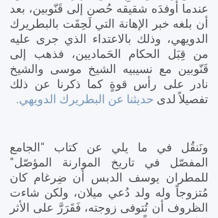
عندما أوفدَه شقيقه حُصن إلى قَنّوبين، بعد
أن بلغه خبر الإهانة التي لَحِقَت بالبطريرك
الدويهي، وذلك بالاعتداء الذي جرى عليه
من قِبَل الحكام الحَماديين، فذهب إلى
قَنّوبين مع نسيبيه الشيخ موسى والشيخ
نادر على رأس قوةٍ كما ذكرنا عن ذلك
.
حديثنا عن البطريرك الدويهي
تفصيلاً لدى
ونَنقُل في ما يلي عن كتاب "الجامع
المفصّل في تاريخ الموارنة المؤصّل"
للمطران يوسف الدبس أن ضِرغام كان
مُتزوجاً وله ولد دُعي ميلان، ولكن شاءت
الظروف أن تُتوفى زوجته، فَقَرَرَّ على الأثر