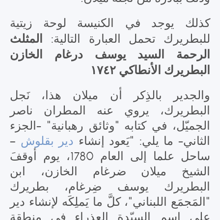
كذلك يوجد في الكنيسة لوحة زيتية
المثلث
للبطريرك تحمل العبارة التالية:
الرحمة السيد يوسف درغام الخازن
البطريرك الأنطاكي ١٧٤٢
والجدير بالذِكر أن ميلان هذا، نَجل
البطريرك، يروي عنه المطران ناصر
الجميّل، في كتابه "وثائق رهبانية" -الجزء
–
دير بقلوش
الثاني- ما يلي: "يَعود إنشاء
ساحل علما إلى العام 1780، يوم أوقفَ
الشيخ ميلان ضرغام الخازن، ابن
البطريرك يوسف ضِرغام، بطريرك
"المَجمَع اللبناني"، كلَّ ما يَملِكَه لإنشاء دير
على اسم السيّدة العذراء في منطقة