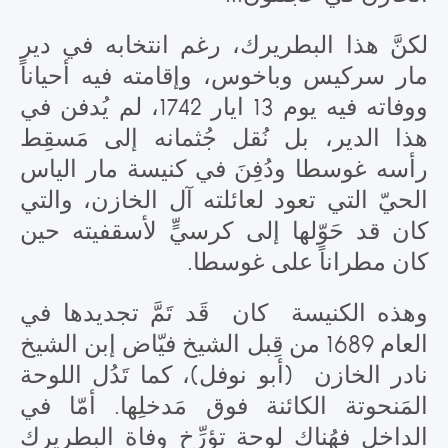
لكنَّ هذا البطريرك، رغم انتخابه في دير
مار سركيس وباخوس، وإقامته فيه أحياناً
ووفاته فيه يوم 13 ايار 1742، لم يُدفن في
هذا الدير، بل نُقل جُثمانه إلى مَسقِط
رأسه غوسطا ودُفِنَ في كنيسة مار الياس
الحيّ التي تعود لعائلته آل الخازن، والتي
كان قد حَوّلها إلى كرسيٍّ لأسقفيته حين
.
كان مطراناً على غوسطا
وهذه الكنيسة كان قَد تَمَّ تجديدها في
العام 1689 من قِبل الشيخ فيّاض إبن الشيخ
نادر الخازن (أبو نوفل)، كما تَدُل اللوحة
المَنحوتة الكائنة فوق مَدخلِها. أمّا في
الداخل فهُناك لوحة تؤرِّخ وفاة البطريرك